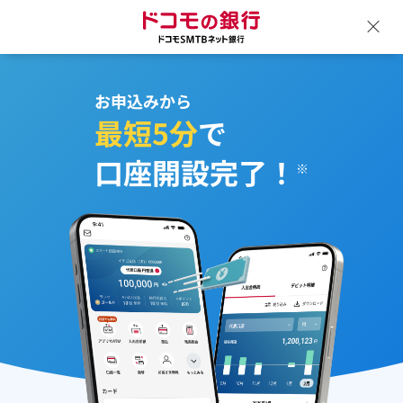
ドコモの銀行 ドコモSM
ウ
お申込みから
最短5分
で
口座開設完了！
※