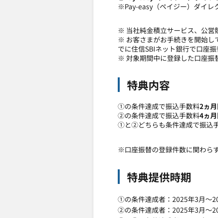
※Pay-easy（ペイジー）ダ
※ 当社純金積立サービス、公
※ お客さまがお手続きを開始
でに住信SBIネット銀行で口座
※ 対象期間中に登録した口座振
特典内容
①の条件達成で振込手数料
2ヵ月
②の条件達成で振込手数料
4ヵ月
①と②どちらも条件達成で振込
※口座振替の登録件数に関わら
特典提供時期
①の条件達成者：2025年3月～2
②の条件達成者：2025年3月～2