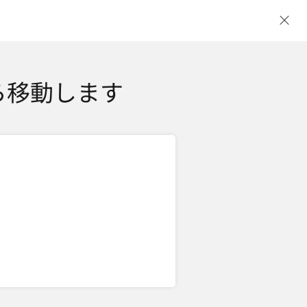
ウ
ら移動します