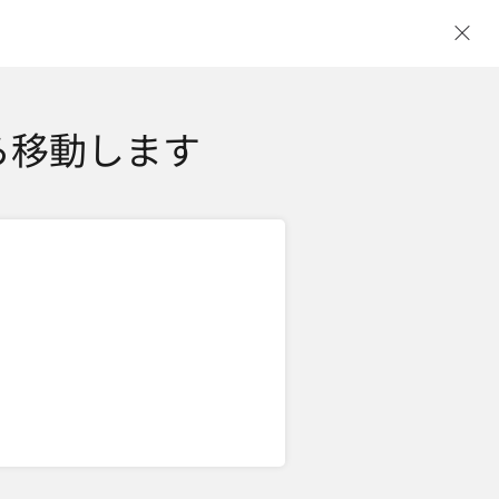
ウ
ら移動します