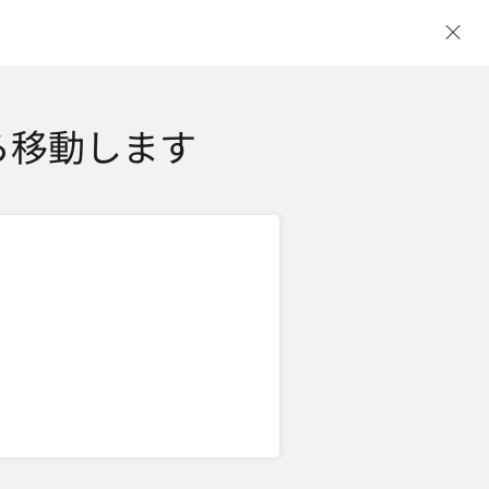
ウ
ら移動します