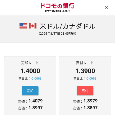
ウ
米ドル/カナダドル
（2026年8月7日 21:45現在）
売却レート
買付レート
1.4000
1.3900
前日比：
-0.0063
前日比：
-0.0063
売却
買付
1.4079
1.3979
高値：
高値：
1.3997
1.3897
安値：
安値：