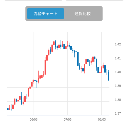
為替チャート
為替チャート
通貨比較
1.42
1.41
1.40
1.39
1.38
1.37
06/08
07/06
08/03