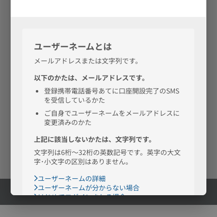
公式Facebook
公式X
つかいかた
公式note
ページ
ガイド
金融機関コード（銀行コード）：0038
支店一覧
商号：株式会社ドコモSMTBネット銀行
所属銀行の商号：三井住友信託銀行株式会社
お問合せ
Q&A
採用情報
BaaS提携とは
会社情報
電子公告
ご利用規定
個人情報保護方針
各種規定等
本サイト、アプリのご利用にあたって
サイトマップ
© DOCOMO SMTB Net Bank, Inc.