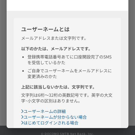
公式Facebook
公式X
つかいかた
公式note
ページ
ガイド
金融機関コード（銀行コード）：0038
支店一覧
商号：株式会社ドコモSMTBネット銀行
所属銀行の商号：三井住友信託銀行株式会社
お問合せ
Q&A
採用情報
BaaS提携とは
会社情報
電子公告
ご利用規定
個人情報保護方針
各種規定等
本サイト、アプリのご利用にあたって
サイトマップ
© DOCOMO SMTB Net Bank, Inc.