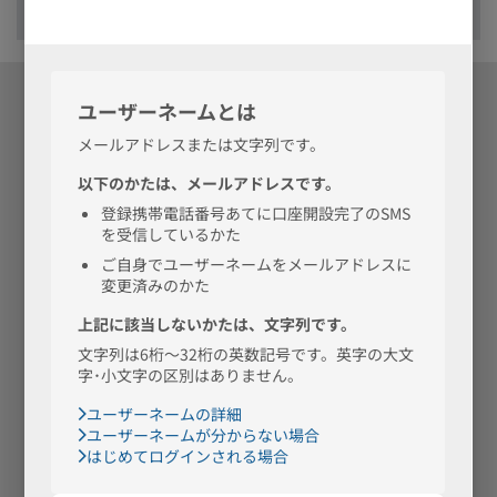
円
公式Facebook
公式X
つかいかた
公式note
ページ
ガイド
金融機関コード（銀行コード）：0038
支店一覧
商号：株式会社ドコモSMTBネット銀行
所属銀行の商号：三井住友信託銀行株式会社
お問合せ
Q&A
採用情報
BaaS提携とは
会社情報
電子公告
ご利用規定
個人情報保護方針