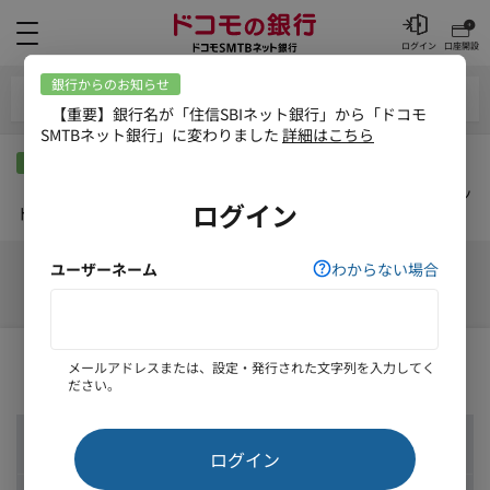
メニュー
ログイン
口座開設
外貨預金メニュー
銀行からのお知らせ
【重要】銀行名が「住信SBIネット銀行」から「ドコモSMTBネッ
ト銀行」に変わりました
詳細はこちら
外貨損益状況 実現損益
絞り込み
開
く
合計