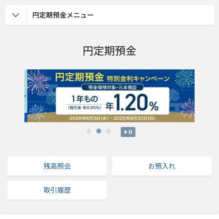
円定期預金メニュー
円定期預金
1
2
3
残高照会
お預入れ
取引履歴