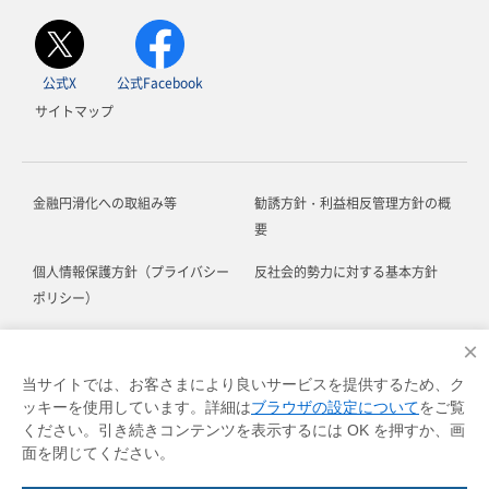
公式X
公式Facebook
サイトマップ
金融円滑化への取組み等
勧誘方針・利益相反管理方針の概
要
個人情報保護方針（プライバシー
反社会的勢力に対する基本方針
ポリシー）
お客さま本位の業務運営に関する
ソーシャルメディア利用規約
×
方針
当サイトでは、お客さまにより良いサービスを提供するため、ク
ッキーを使用しています。詳細は
ブラウザの設定について
をご覧
お客さま対応における基本方針
各種規定等
ください。引き続きコンテンツを表示するには OK を押すか、画
面を閉じてください。
© DOCOMO SMTB Net Bank, Inc.