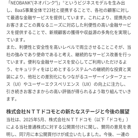
「NEOBANK
(ネオバンク
)」
というビジネスモデルを生み出
®
®
※
し、BaaS事業全体で23社と提携することで、各社の顧客に対し
て最適な金融サービスを提供しています。これにより、提携先の
お客さまごとの異なるニーズに対応した利便性の高い金融サービ
スを提供することで、新規顧客の獲得や収益源の多角化を実現し
ています。
また、利便性と安全性を高いレベルで両立させることこそが、当
社の強みであり使命であると考え、継続的なサービス改善を行っ
ています。便利な金融サービスを安心してご利用いただけるよ
う、セキュリティをはじめとするシステムへの継続的な投資と実
装により、他社との差別化にもつながるユーザーインターフェー
ス（UI）やユーザーエクスペリエンス（UX）の向上に注力し、
引き続きお客さまからの高い評価が得られるよう取り組んでいき
ます。
株式会社ＮＴＴドコモとの新たなステージと今後の展望
当社は、2025年5月、株式会社ＮＴＴドコモ（以下「ドコモ」）
による当社普通株式に対する公開買付けに関し、賛同の意見を表
明し、同7月に本公開買付けが成立いたしました。今後、一連の