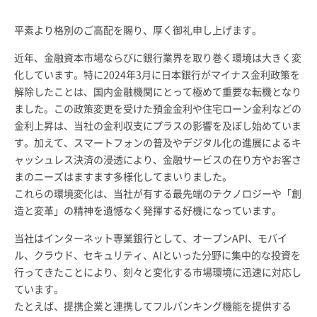
採用情報
平素より格別のご高配を賜り、厚く御礼申し上げます。
近年、金融資本市場ならびに銀行業界を取り巻く環境は大きく変
お客さまサイト
化しています。特に2024年3月に日本銀行がマイナス金利政策を
解除したことは、国内金融機関にとって極めて重要な転機となり
ました。この政策変更を受けた預金金利や住宅ローン金利などの
検索
金利上昇は、当社の金利収支にプラスの影響を及ぼし始めていま
す。加えて、スマートフォンの普及やデジタル化の進展によるキ
ャッシュレス決済の浸透により、金融サービスの在り方やお客さ
JP
EN
まのニーズはますます多様化してまいりました。
これらの環境変化は、当社が有する最先端のテクノロジーや「創
造と変革」の精神を遺憾なく発揮する好機になっています。
当社はインターネット専業銀行として、オープンAPI、モバイ
ル、クラウド、セキュリティ、AIといった分野に集中的な投資を
行ってきたことにより、刻々と変化する市場環境に迅速に対応し
ています。
たとえば、提携企業と連携してフルバンキング機能を提供する