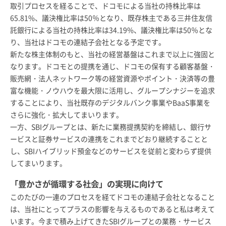
取引プロセスを経ることで、ドコモによる当社の持株比率は
65.81%、議決権比率は50％となり、既存株主である三井住友信
託銀行による当社の持株比率は34.19%、議決権比率は50％とな
り、当社はドコモの連結子会社となる予定です。
新たな株主体制のもと、当社の経営基盤はこれまで以上に強固と
なります。ドコモとの提携を通じ、ドコモの保有する顧客基盤・
販売網・法人ネットワーク等の経営資源やポイント・決済等の豊
富な機能・ノウハウを最大限に活用し、グループシナジーを追求
することにより、当社既存のデジタルバンク事業やBaaS事業を
さらに強化・拡大してまいります。
一方、SBIグループとは、新たに業務提携契約を締結し、銀行サ
ービスと証券サービスの連携をこれまでどおり継続することと
し、SBIハイブリッド預金などのサービスを従前と変わらず提供
してまいります。
「豊かさが循環する社会」の実現に向けて
このたびの一連のプロセスを経てドコモの連結子会社となること
は、当社にとってプラスの影響を与えるものであると私は考えて
います。今まで積み上げてきたSBIグループとの業務・サービス