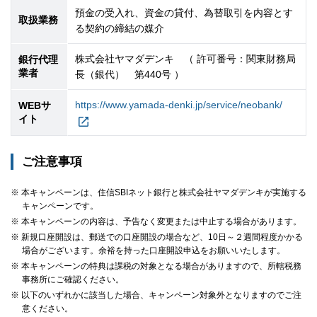
預金の受入れ、資金の貸付、為替取引を内容とす
取扱業務
る契約の締結の媒介
株式会社ヤマダデンキ （ 許可番号：関東財務局
銀行代理
業者
長（銀代） 第440号 ）
https://www.yamada-denki.jp/service/neobank/
WEBサ
イト
ご注意事項
※ 本キャンペーンは、住信SBIネット銀行と株式会社ヤマダデンキが実施する
キャンペーンです。
※ 本キャンペーンの内容は、予告なく変更または中止する場合があります。
※ 新規口座開設は、郵送での口座開設の場合など、10日～２週間程度かかる
場合がございます。余裕を持った口座開設申込をお願いいたします。
※ 本キャンペーンの特典は課税の対象となる場合がありますので、所轄税務
事務所にご確認ください。
※ 以下のいずれかに該当した場合、キャンペーン対象外となりますのでご注
意ください。