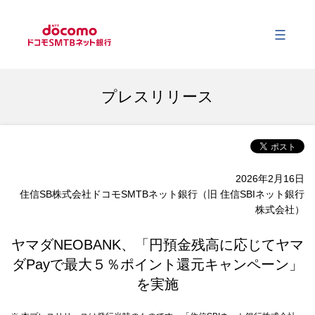
メ
会社情報
プレスリリース
事業内容
2026年2月16日
サステナビリティ
住信SB株式会社ドコモSMTBネット銀行（旧 住信SBIネット銀行
株式会社）
財務情報
ヤマダNEOBANK、「円預金残高に応じてヤマ
ダPayで最大５％ポイント還元キャンペーン」
ニュース
を実施