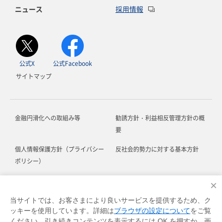
ニュース
採用情報
公式X
公式Facebook
サイトマップ
金融円滑化への取組み等
勧誘方針・利益相反管理方針の概
要
個人情報保護方針（プライバシー
反社会的勢力に対する基本方針
ポリシー）
お客さま本位の業務運営に関する
ソーシャルメディア利用規約
×
方針
当サイトでは、お客さまにより良いサービスを提供するため、ク
ッキーを使用しています。詳細は
ブラウザの設定について
をご覧
お客さま対応における基本方針
各種規定等
ください。引き続きコンテンツを表示するには OK を押すか、画