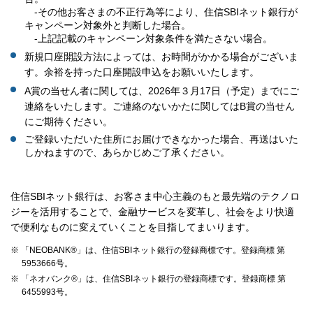
-
その他お客さまの不正行為等により、住信
SBI
ネット銀行が
キャンペーン対象外と判断した場合。
-
上記記載のキャンペーン対象条件を満たさない場合。
新規口座開設方法によっては、お時間がかかる場合がございま
す。余裕を持った口座開設申込をお願いいたします。
A賞の当せん者に関しては、
2026
年３月
17
日（予定）までにご
連絡をいたします。ご連絡のないかたに関しては
B
賞の当せん
にご期待ください。
ご登録いただいた住所にお届けできなかった場合、再送はいた
しかねますので、あらかじめご了承ください。
住信SBIネット銀行は、お客さま中心主義のもと最先端のテクノロ
ジーを活用することで、金融サービスを変革し、社会をより快適
で便利なものに変えていくことを目指してまいります。
※ 「NEOBANK®」は、住信SBIネット銀行の登録商標です。登録商標 第
5953666号。
※ 「ネオバンク®」は、住信SBIネット銀行の登録商標です。登録商標 第
6455993号。