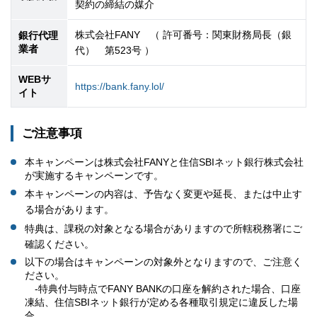
契約の締結の媒介
株式会社
FANY
（ 許可番号：関東財務局長（銀
銀行代理
業者
代） 第
523
号 ）
WEBサ
https://bank.fany.lol/
イト
ご注意事項
本キャンペーンは株式会社
FANY
と住信
SBI
ネット銀行株式会社
が実施するキャンペーンです。
本キャンペーンの内容は、予告なく変更や延長、または中止す
る場合があります。
特典は、課税の対象となる場合がありますので所轄税務署にご
確認ください。
以下の場合はキャンペーンの対象外となりますので、ご注意く
ださい。
-
特典付与時点で
FANY BANK
の口座を解約された場合、口座
凍結、住信SBIネット銀行が定める各種取引規定に違反した場
合。