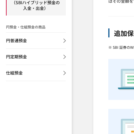
はその金額を
（SBIハイブリッド預金の
入金・出金）
円預金
・仕組預金
の商品
追加保
円普通預金
※ SBI 証券
円定期預金
仕組預金