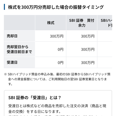
株式を300万円分売却した場合の振替タイミング
SBI 証券 買付
SBIハイ
株式
余力
ド預
売却日
300万円
300万円
売却翌日から
0円
300万円
受渡日前日まで
受渡日
0円
300万円
3
※ SBIハイブリッド預金の申込み後、最初のSBI 証券からSBIハイブリッド預
金への資金振替については、ご利用開始日の翌SBI 証券営業日となりま
す。
SBI 証券の「受渡日」とは？
受渡日とは株式などの商品を売却した注文の決済（商品と現
金の交換）をする日になります。