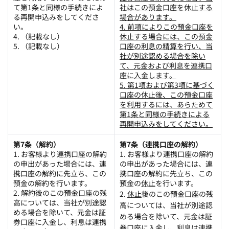
て第
1
条と同様の手続きによ
社はこの預金口座を休止する
る再開申込みをしてくださ
場合があります。
い。
4. 前項によりこの預金口座を
4. （記載なし）
休止する場合には、この預金
5. （記載なし）
口座の利息の精算を行い、当
社が別途認める場合を除い
て、元金および利息を連携口
座に入金します。
5. 第1項および第3項に基づく
口座の休止後、この預金口座
を利用するには、あらためて
第1条と同様の手続きによる
再開申込みをしてください。
第7条（解約）
第7条（
連携口座の
解約）
1. お客様より連携口座の解約
1. お客様より連携口座の解約
の申出があった場合には、連
の申出があった場合には、連
携口座の解約に先立ち、この
携口座の解約に先立ち、この
預金の解約を行います。
預金の
休止
を行います。
2. 解約後のこの預金口座の残
2.
休止
後のこの預金口座の残
高については、当社が別途認
高については、当社が別途認
める場合を除いて、元金は証
める場合を除いて、元金は証
券口座に入金し、利息は連携
券口座に入金し、利息は連携