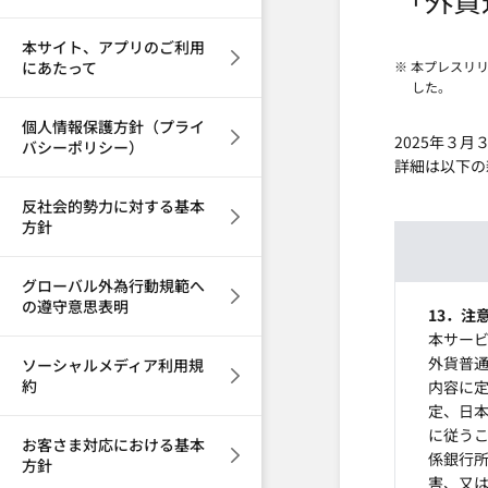
本サイト、アプリのご利用
にあたって
※ 本プレスリ
した。
個人情報保護方針（プライ
2025年３
バシーポリシー）
詳細は以下の
反社会的勢力に対する基本
方針
グローバル外為行動規範へ
の遵守意思表明
13．注
本サー
外貨普
ソーシャルメディア利用規
約
内容に
定、日
に従う
お客さま対応における基本
係銀行
方針
害、又