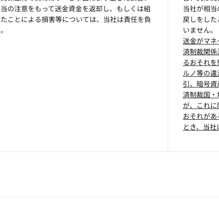
相当の注意をもって送金資金を返却し、もしくは組
当社が相当
したことによる損害等については、当社は責任を負
戻しをした
ん。
いません。
送金がマネ
済制裁関係
るおそれを
ルノ等の違
引、暗号資
済制裁国・
が、これに
おそれがあ
とき、当社