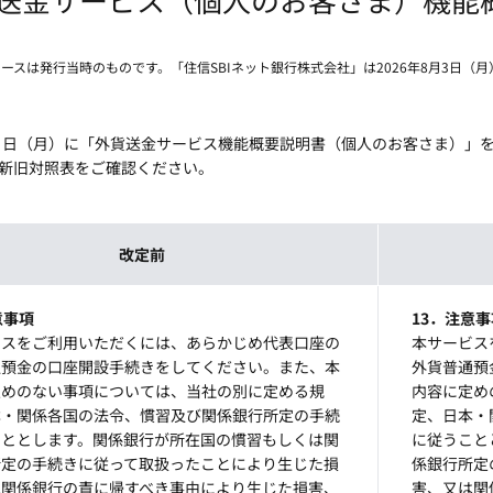
リースは発行当時のものです。「住信SBIネット銀行株式会社」は2026年8月3日（
月３日（月）に「外貨送金サービス機能概要説明書（個人のお客さま）」
新旧対照表をご確認ください。
改定前
意事項
13．注意事
ビスをご利用いただくには、あらかじめ代表口座の
本サービス
通預金の口座開設手続きをしてください。また、本
外貨普通預
定めのない事項については、当社の別に定める規
内容に定め
本・関係各国の法令、慣習及び関係銀行所定の手続
定、日本・
こととします。関係銀行が所在国の慣習もしくは関
に従うこと
所定の手続きに従って取扱ったことにより生じた損
係銀行所定
は関係銀行の責に帰すべき事由により生じた損害、
害、又は関