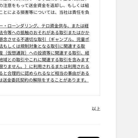
の注意をもって送金資金を返却し、もしくは組
ことによる損害等については、当社は責任を負
ー・ローンダリング、テロ資金供与、または経
法令等への抵触のおそれがある取引またはかか
懸念させる不適切な取引（ギャンブル、児童ポ
法もしくは規制対象となる取引に関連する取
産（仮想通貨）への投資等に関連する取引、経
地域との取引やこれに関連する取引を含みます
限りません。）に利用されるまたは利用される
ると合理的に認められるなど相当の事由がある
は送金委託契約の解除をすることがあります。
以上