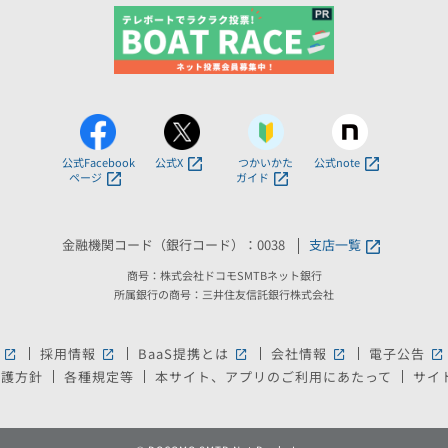
公式Facebook
公式X
つかいかた
公式note
ページ
ガイド
金融機関コード（銀行コード）：0038
支店一覧
商号：株式会社ドコモSMTBネット銀行
所属銀行の商号：三井住友信託銀行株式会社
採用情報
BaaS提携とは
会社情報
電子公告
新しいウィンドウで開きます。
新しいウィンドウで開きます。
新しいウィンドウで開きます。
新しいウィンドウ
新
保護方針
各種規定等
本サイト、アプリのご利用にあたって
サイ