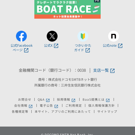
公式Facebook
公式X
つかいかた
公式note
ページ
ガイド
金融機関コード（銀行コード）：0038
支店一覧
商号：株式会社ドコモSMTBネット銀行
所属銀行の商号：三井住友信託銀行株式会社
お問合せ
Q&A
採用情報
BaaS提携とは
新しいウィンドウで開きます。
新しいウィンドウで開きます。
新しいウィンドウで
会社情報
電子公告
ご利用規定
個人情報保護方針
新しいウィンドウで開きます。
新しいウィンドウで開きます。
各種規定等
本サイト、アプリのご利用にあたって
サイトマップ
©
DOCOMO SMTB Net Bank, Inc.