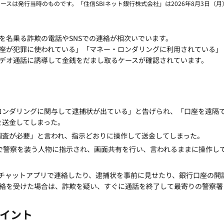
リースは発行当時のものです。「住信SBIネット銀行株式会社」は2026年8月3日（
を名乗る詐欺の電話やSNSでの連絡が相次いでいます。
座が犯罪に使われている」「マネー・ロンダリングに利用されている」
デオ通話に誘導して金銭をだまし取るケースが確認されています。
ロンダリングに関与して逮捕状が出ている」と告げられ、「口座を遠隔
を送金してしまった。
調査が必要」と言われ、指示どおりに操作して送金してしまった。
通話で警察を装う人物に指示され、画面共有を行い、言われるままに操作し
やチャットアプリで連絡したり、逮捕状を事前に見せたり、銀行口座の
絡を受けた場合は、詐欺を疑い、すぐに通話を終了して最寄りの警察署
イント