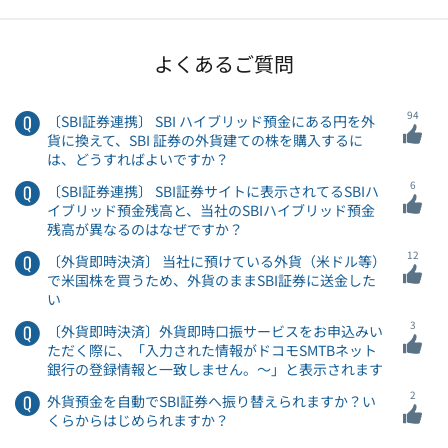
よくあるご質問
94
〔SBI証券連携〕 SBI ハイブリッド預金にある円を外
貨に換えて、SBI 証券の外貨建ての株を購入するに
は、どうすればよいですか？
6
〔SBI証券連携〕 SBI証券サイトに表示されてるSBIハ
イブリッド預金残高と、当社のSBIハイブリッド預金
残高が異なるのはなぜですか？
12
〔外貨即時決済〕 当社に預けている外貨（米ドル等）
で米国株を買うため、外貨のままSBI証券に送金した
い
3
〔外貨即時決済〕外貨即時口振サービスをお申込みい
ただく際に、「入力された情報がドコモSMTBネット
銀行の登録情報と一致しません。～」と表示されます
2
外貨預金を自動でSBI証券へ振り替えられますか？い
くらからはじめられますか？