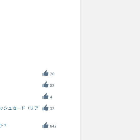
20
82
4
ッシュカード（リア
32
か？
842