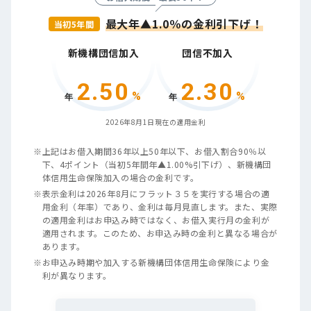
最大年▲1.0％の金利引下げ！
当初5年間
新機構団信加入
団信不加入
2.50
2.30
%
%
年
年
2026年8月1日
現在の適用金利
※
上記はお借入期間36年以上50年以下、お借入割合90％以
下、4ポイント（当初5年間年▲1.00%引下げ）、新機構団
体信用生命保険加入の場合の金利です。
※
表示金利は
2026年8月
にフラット３５を実行する場合の適
用金利（年率）であり、金利は毎月見直します。また、実際
の適用金利はお申込み時ではなく、お借入実行月の金利が
適用されます。このため、お申込み時の金利と異なる場合が
あります。
※
お申込み時期や加入する新機構団体信用生命保険により金
利が異なります。