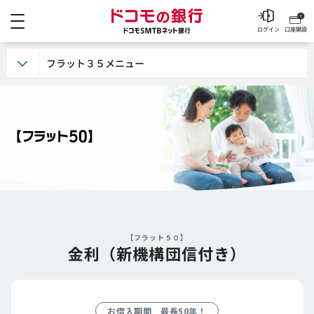
メニュー
ドコモの銀行 ドコモSM
ログイン
口座開設
フラット３５メニュー
【フラット５０】
金利（新機構団信付き）
お借入期間 最長50年！