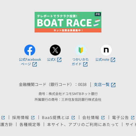
公式Facebook
公式X
つかいかた
公式note
ページ
ガイド
金融機関コード（銀行コード）：0038
支店一覧
商号：株式会社ドコモSMTBネット銀行
所属銀行の商号：三井住友信託銀行株式会社
採用情報
BaaS提携とは
会社情報
電子公告
新しいウィンドウで開きます。
新しいウィンドウで開きます。
新しいウィンドウで開きます。
新しいウィンドウ
新
保護方針
各種規定等
本サイト、アプリのご利用にあたって
サイ