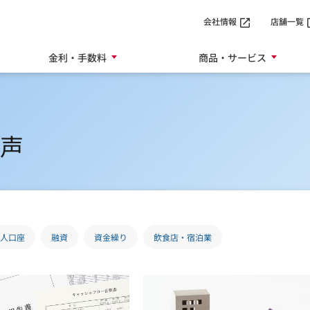
SMTBネット銀行
会社情報
店舗一覧
金利・手数料
商品・サービス
声
人口座
融資
資金繰り
飲食店・宿泊業