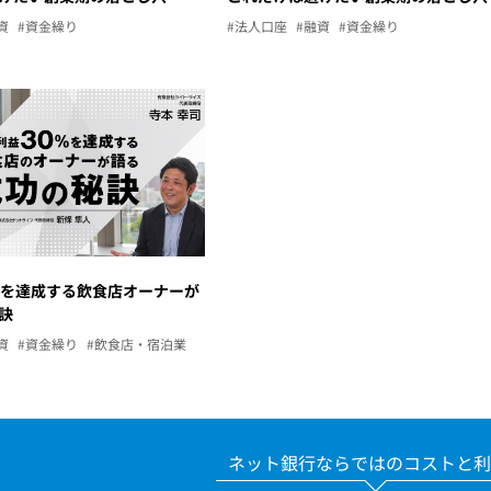
資
#資金繰り
#法人口座
#融資
#資金繰り
％を達成する飲食店オーナーが
訣
資
#資金繰り
#飲食店・宿泊業
ネット銀行ならではのコストと利