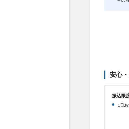
その
安心
振込限
1日