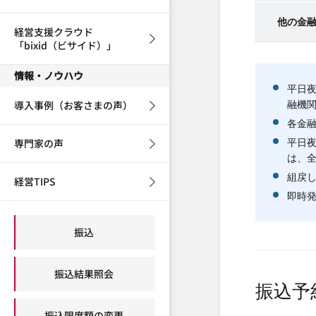
他の金
経営支援クラウド
「bixid（ビサイド）」
情報・ノウハウ
平日
導入事例（お客さまの声）
融機
各金融
専門家の声
平日
は、
組戻
経営TIPS
即時
振込
振込結果照会
振込予
振込限度額の変更