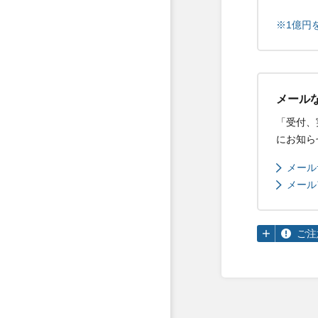
※1億円
メール
「受付、
にお知ら
メール
メール
ご注