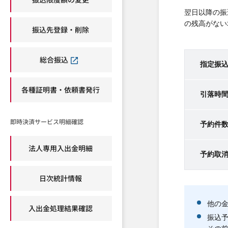
翌日以降の振
の残高がない
振込先登録・削除
総合振込
指定振
各種証明書・依頼書発行
引落時
即時決済サービス明細確認
予約件
法人専用入出金明細
予約取
日次統計情報
他の
入出金処理結果確認
振込